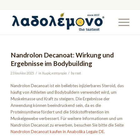
Nandrolon Decanoat: Wirkung und
Ergebnisse im Bodybuilding
/
/
23 Ιουλίου 2025
in
Χωρίς κατηγορία
by
root
Nandrolon Decanoat ist ein beliebtes injizierbares Steroid, das
häufig von Athleten und Bodybuildern verwendet wird, um
Muskelmasse und Kraft zu steigern. Die Ergebnisse der
Anwendung können beeindruckend sein, da es die
Proteinsynthese fördert und die Stickstoffretention im
Muskelgewebe verbessert. Für weitere Informationen und um
Nandrolon Decanoat zu erwerben, besuchen Sie bitte die Seite
Nandrolon Decanoat kaufen in Anabolika Legale DE
.