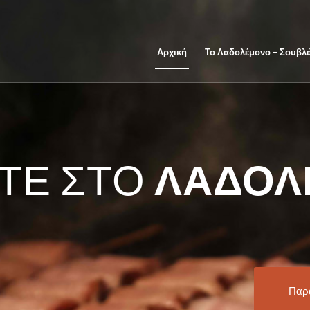
Αρχική
Το Λαδολέμονο – Σουβλ
ΤΕ ΣΤΟ
ΛΑΔΟΛ
Παρ