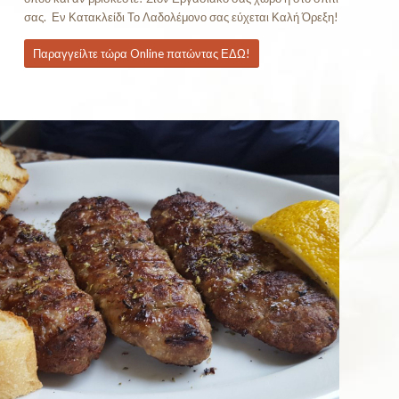
σας. Εν Κατακλείδι Το Λαδολέμονο σας εύχεται Καλή Όρεξη!
Παραγγείλτε τώρα Online πατώντας ΕΔΩ!
ειλε Online Τώρα!!!