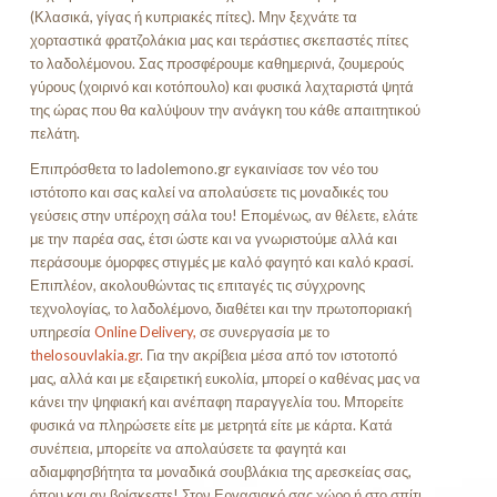
(Κλασικά, γίγας ή κυπριακές πίτες). Μην ξεχνάτε τα
χορταστικά φρατζολάκια μας και τεράστιες σκεπαστές πίτες
το λαδολέμονου. Σας προσφέρουμε καθημερινά, ζουμερούς
γύρους (χοιρινό και κοτόπουλο) και φυσικά λαχταριστά ψητά
της ώρας που θα καλύψουν την ανάγκη του κάθε απαιτητικού
πελάτη.
Επιπρόσθετα το ladolemono.gr εγκαινίασε τον νέο του
ιστότοπο και σας καλεί να απολαύσετε τις μοναδικές του
γεύσεις στην υπέροχη σάλα του! Επομένως, αν θέλετε, ελάτε
με την παρέα σας, έτσι ώστε και να γνωριστούμε αλλά και
περάσουμε όμορφες στιγμές με καλό φαγητό και καλό κρασί.
Επιπλέον, ακολουθώντας τις επιταγές τις σύγχρονης
τεχνολογίας, το λαδολέμονο, διαθέτει και την πρωτοποριακή
υπηρεσία
Online Delivery,
σε συνεργασία με το
thelosouvlakia.gr.
Για την ακρίβεια μέσα από τον ιστοτοπό
μας, αλλά και με εξαιρετική ευκολία, μπορεί ο καθένας μας να
κάνει την ψηφιακή και ανέπαφη παραγγελία του. Μπορείτε
φυσικά να πληρώσετε είτε με μετρητά είτε με κάρτα. Κατά
συνέπεια, μπορείτε να απολαύσετε τα φαγητά και
αδιαμφησβήτητα τα μοναδικά σουβλάκια της αρεσκείας σας,
όπου και αν βρίσκεστε! Στον Εργασιακό σας χώρο ή στο σπίτι