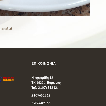
τας εδώ!
ΕΠΙΚΟΙΝΩΝΊΑ
Νικηφορίδη 12
ΤΚ 16231, Βύρωνας
Τηλ. 2107651212,
2107651212
6986609566