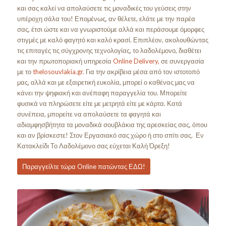
και σας καλεί να απολαύσετε τις μοναδικές του γεύσεις στην
υπέροχη σάλα του! Επομένως, αν θέλετε, ελάτε με την παρέα
σας, έτσι ώστε και να γνωριστούμε αλλά και περάσουμε όμορφες
στιγμές με καλό φαγητό και καλό κρασί. Επιπλέον, ακολουθώντας
τις επιταγές τις σύγχρονης τεχνολογίας, το λαδολέμονο, διαθέτει
και την πρωτοποριακή υπηρεσία
Online Delivery,
σε συνεργασία
με το
thelosouvlakia.gr.
Για την ακρίβεια μέσα από τον ιστοτοπό
μας, αλλά και με εξαιρετική ευκολία, μπορεί ο καθένας μας να
κάνει την ψηφιακή και ανέπαφη παραγγελία του. Μπορείτε
φυσικά να πληρώσετε είτε με μετρητά είτε με κάρτα. Κατά
συνέπεια, μπορείτε να απολαύσετε τα φαγητά και
αδιαμφησβήτητα τα μοναδικά σουβλάκια της αρεσκείας σας, όπου
και αν βρίσκεστε! Στον Εργασιακό σας χώρο ή στο σπίτι σας. Εν
Κατακλείδι Το Λαδολέμονο σας εύχεται Καλή Όρεξη!
Παραγγείλτε τώρα Online πατώντας ΕΔΩ!