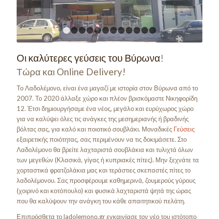
1
2
3
4
5
6
7
8
9
10
11
12
Οι καλύτερες γεύσεις του Βύρωνα!
Τώρα και Online Delivery!
Το Λαδολέμονο, είναι ένα μαγαζί με ιστορία στον Βύρωνα από το
2007. Το 2020 άλλαξε χώρο και πλέον βρισκόμαστε Νικηφορίδη
12. Έτσι δημιουργήσαμε ένα νέος, μεγάλο και ευρύχωρος χώρο
για να καλύψει όλες τις ανάγκες της μεσημεριανής ή βραδινής
βόλτας σας, για καλό και ποιοτικό σουβλάκι. Μοναδικές
Γεύσεις
εξαιρετικής ποιότητας, σας περιμένουν να τις δοκιμάσετε. Στο
Λαδολέμονο θα βρείτε λαχταριστά σουβλάκια και τυλιχτά όλων
των μεγεθών (Κλασικά, γίγας ή κυπριακές πίτες). Μην ξεχνάτε τα
χορταστικά φρατζολάκια μας και τεράστιες σκεπαστές πίτες το
λαδολέμονου. Σας προσφέρουμε καθημερινά, ζουμερούς γύρους
(χοιρινό και κοτόπουλο) και φυσικά λαχταριστά ψητά της ώρας
που θα καλύψουν την ανάγκη του κάθε απαιτητικού πελάτη.
Επιπρόσθετα το ladolemono.gr εγκαινίασε τον νέο του ιστότοπο