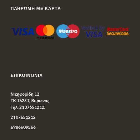
ΠΛΗΡΩΜΉ ΜΕ ΚΆΡΤΑ
ΕΠΙΚΟΙΝΩΝΊΑ
Νικηφορίδη 12
ΤΚ 16231, Βύρωνας
Τηλ. 2107651212,
2107651212
6986609566