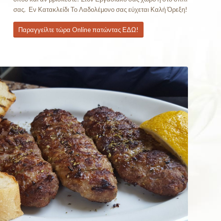
σας. Εν Κατακλείδι Το Λαδολέμονο σας εύχεται Καλή Όρεξη!
Παραγγείλτε τώρα Online πατώντας ΕΔΩ!
ειλε Online Τώρα!!!