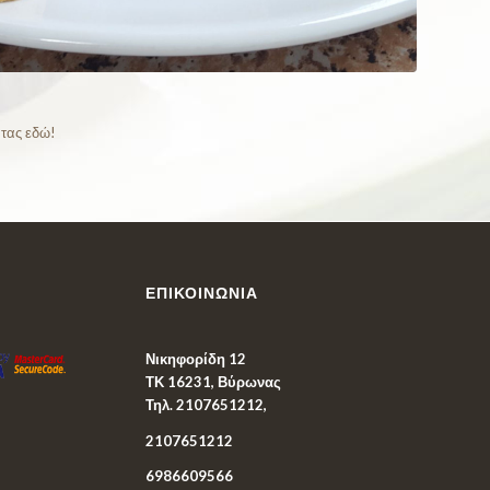
τας εδώ!
ΕΠΙΚΟΙΝΩΝΊΑ
Νικηφορίδη 12
ΤΚ 16231, Βύρωνας
Τηλ. 2107651212,
2107651212
6986609566