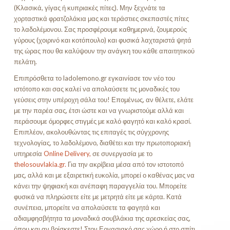
(Κλασικά, γίγας ή κυπριακές πίτες). Μην ξεχνάτε τα
χορταστικά φρατζολάκια μας και τεράστιες σκεπαστές πίτες
το λαδολέμονου. Σας προσφέρουμε καθημερινά, ζουμερούς
γύρους (χοιρινό και κοτόπουλο) και φυσικά λαχταριστά ψητά
της ώρας που θα καλύψουν την ανάγκη του κάθε απαιτητικού
πελάτη.
Επιπρόσθετα το ladolemono.gr εγκαινίασε τον νέο του
ιστότοπο και σας καλεί να απολαύσετε τις μοναδικές του
γεύσεις στην υπέροχη σάλα του! Επομένως, αν θέλετε, ελάτε
με την παρέα σας, έτσι ώστε και να γνωριστούμε αλλά και
περάσουμε όμορφες στιγμές με καλό φαγητό και καλό κρασί.
Επιπλέον, ακολουθώντας τις επιταγές τις σύγχρονης
τεχνολογίας, το λαδολέμονο, διαθέτει και την πρωτοποριακή
υπηρεσία
Online Delivery,
σε συνεργασία με το
thelosouvlakia.gr.
Για την ακρίβεια μέσα από τον ιστοτοπό
μας, αλλά και με εξαιρετική ευκολία, μπορεί ο καθένας μας να
κάνει την ψηφιακή και ανέπαφη παραγγελία του. Μπορείτε
φυσικά να πληρώσετε είτε με μετρητά είτε με κάρτα. Κατά
συνέπεια, μπορείτε να απολαύσετε τα φαγητά και
αδιαμφησβήτητα τα μοναδικά σουβλάκια της αρεσκείας σας,
όπου και αν βρίσκεστε! Στον Εργασιακό σας χώρο ή στο σπίτι