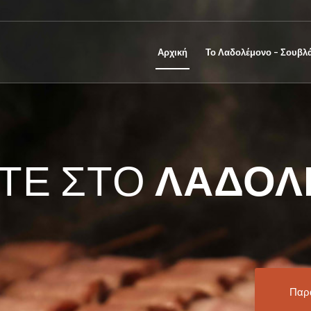
Αρχική
Το Λαδολέμονο – Σουβλ
ΤΕ ΣΤΟ
ΛΑΔΟΛ
Παρ