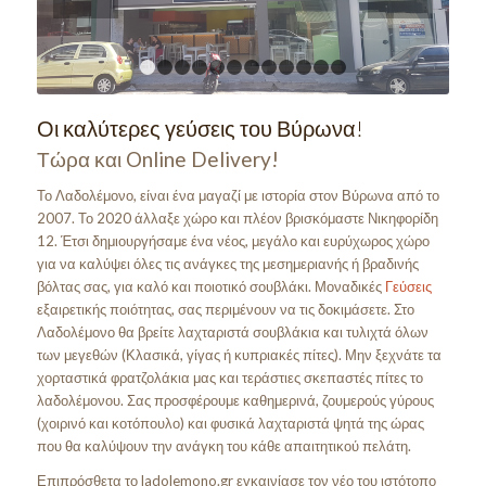
1
2
3
4
5
6
7
8
9
10
11
12
Οι καλύτερες γεύσεις του Βύρωνα!
Τώρα και Online Delivery!
Το Λαδολέμονο, είναι ένα μαγαζί με ιστορία στον Βύρωνα από το
2007. Το 2020 άλλαξε χώρο και πλέον βρισκόμαστε Νικηφορίδη
12. Έτσι δημιουργήσαμε ένα νέος, μεγάλο και ευρύχωρος χώρο
για να καλύψει όλες τις ανάγκες της μεσημεριανής ή βραδινής
βόλτας σας, για καλό και ποιοτικό σουβλάκι. Μοναδικές
Γεύσεις
εξαιρετικής ποιότητας, σας περιμένουν να τις δοκιμάσετε. Στο
Λαδολέμονο θα βρείτε λαχταριστά σουβλάκια και τυλιχτά όλων
των μεγεθών (Κλασικά, γίγας ή κυπριακές πίτες). Μην ξεχνάτε τα
χορταστικά φρατζολάκια μας και τεράστιες σκεπαστές πίτες το
λαδολέμονου. Σας προσφέρουμε καθημερινά, ζουμερούς γύρους
(χοιρινό και κοτόπουλο) και φυσικά λαχταριστά ψητά της ώρας
που θα καλύψουν την ανάγκη του κάθε απαιτητικού πελάτη.
Επιπρόσθετα το ladolemono.gr εγκαινίασε τον νέο του ιστότοπο