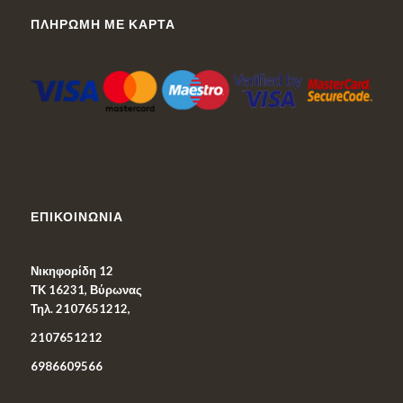
ΠΛΗΡΩΜΉ ΜΕ ΚΆΡΤΑ
ΕΠΙΚΟΙΝΩΝΊΑ
Νικηφορίδη 12
ΤΚ 16231, Βύρωνας
Τηλ. 2107651212,
2107651212
6986609566