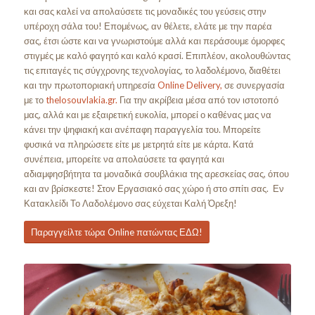
και σας καλεί να απολαύσετε τις μοναδικές του γεύσεις στην
υπέροχη σάλα του! Επομένως, αν θέλετε, ελάτε με την παρέα
σας, έτσι ώστε και να γνωριστούμε αλλά και περάσουμε όμορφες
στιγμές με καλό φαγητό και καλό κρασί. Επιπλέον, ακολουθώντας
τις επιταγές τις σύγχρονης τεχνολογίας, το λαδολέμονο, διαθέτει
και την πρωτοποριακή υπηρεσία
Online Delivery,
σε συνεργασία
με το
thelosouvlakia.gr.
Για την ακρίβεια μέσα από τον ιστοτοπό
μας, αλλά και με εξαιρετική ευκολία, μπορεί ο καθένας μας να
κάνει την ψηφιακή και ανέπαφη παραγγελία του. Μπορείτε
φυσικά να πληρώσετε είτε με μετρητά είτε με κάρτα. Κατά
συνέπεια, μπορείτε να απολαύσετε τα φαγητά και
αδιαμφησβήτητα τα μοναδικά σουβλάκια της αρεσκείας σας, όπου
και αν βρίσκεστε! Στον Εργασιακό σας χώρο ή στο σπίτι σας. Εν
Κατακλείδι Το Λαδολέμονο σας εύχεται Καλή Όρεξη!
Παραγγείλτε τώρα Online πατώντας ΕΔΩ!