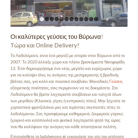
1
2
3
4
5
6
7
8
9
10
11
12
Οι καλύτερες γεύσεις του Βύρωνα!
Τώρα και Online Delivery!
Το Λαδολέμονο, είναι ένα μαγαζί με ιστορία στον Βύρωνα από το
2007. Το 2020 άλλαξε χώρο και πλέον βρισκόμαστε Νικηφορίδη
12. Έτσι δημιουργήσαμε ένα νέος, μεγάλο και ευρύχωρος χώρο
για να καλύψει όλες τις ανάγκες της μεσημεριανής ή βραδινής
βόλτας σας, για καλό και ποιοτικό σουβλάκι. Μοναδικές
Γεύσεις
εξαιρετικής ποιότητας, σας περιμένουν να τις δοκιμάσετε. Στο
Λαδολέμονο θα βρείτε λαχταριστά σουβλάκια και τυλιχτά όλων
των μεγεθών (Κλασικά, γίγας ή κυπριακές πίτες). Μην ξεχνάτε τα
χορταστικά φρατζολάκια μας και τεράστιες σκεπαστές πίτες το
λαδολέμονου. Σας προσφέρουμε καθημερινά, ζουμερούς γύρους
(χοιρινό και κοτόπουλο) και φυσικά λαχταριστά ψητά της ώρας
που θα καλύψουν την ανάγκη του κάθε απαιτητικού πελάτη.
Επιπρόσθετα το ladolemono.gr εγκαινίασε τον νέο του ιστότοπο