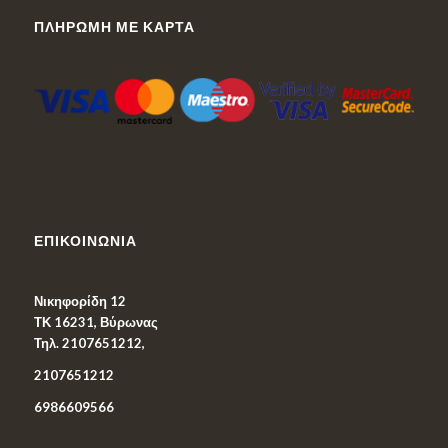
ΠΛΗΡΩΜΉ ΜΕ ΚΆΡΤΑ
ΕΠΙΚΟΙΝΩΝΊΑ
Νικηφορίδη 12
ΤΚ 16231, Βύρωνας
Τηλ. 2107651212,
2107651212
6986609566