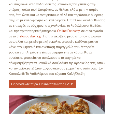
και σας καλεί να απολαύσετε τις μοναδικές του γεύσεις στην
υπέροχη σάλα του! Επομένως, αν θέλετε, ελάτε με την παρέα
σας, έτσι ώστε και να γνωριστούμε αλλά και περάσουμε όμορφες
στιγμές με καλό φαγητό και καλό κρασί. Επιπλέον, ακολουθώντας
τις επιταγές τις σύγχρονης τεχνολογίας, το λαδολέμονο, διαθέτει
και την πρωτοποριακή υπηρεσία
Online Delivery,
σε συνεργασία
με το
thelosouvlakia.gr.
Για την ακρίβεια μέσα από τον ιστοτοπό
μας, αλλά και με εξαιρετική ευκολία, μπορεί ο καθένας μας να
κάνει την ψηφιακή και ανέπαφη παραγγελία του. Μπορείτε
φυσικά να πληρώσετε είτε με μετρητά είτε με κάρτα. Κατά
συνέπεια, μπορείτε να απολαύσετε τα φαγητά και
αδιαμφησβήτητα τα μοναδικά σουβλάκια της αρεσκείας σας, όπου
και αν βρίσκεστε! Στον Εργασιακό σας χώρο ή στο σπίτι σας. Εν
Κατακλείδι Το Λαδολέμονο σας εύχεται Καλή Όρεξη!
Παραγγείλτε τώρα Online πατώντας ΕΔΩ!