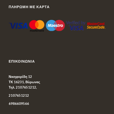
ΠΛΗΡΩΜΉ ΜΕ ΚΆΡΤΑ
ΕΠΙΚΟΙΝΩΝΊΑ
Νικηφορίδη 12
ΤΚ 16231, Βύρωνας
Τηλ. 2107651212,
2107651212
6986609566