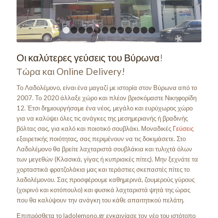
1
2
3
4
5
6
7
8
9
10
11
12
Οι καλύτερες γεύσεις του Βύρωνα!
Τώρα και Online Delivery!
Το Λαδολέμονο, είναι ένα μαγαζί με ιστορία στον Βύρωνα από το
2007. Το 2020 άλλαξε χώρο και πλέον βρισκόμαστε Νικηφορίδη
12. Έτσι δημιουργήσαμε ένα νέος, μεγάλο και ευρύχωρος χώρο
για να καλύψει όλες τις ανάγκες της μεσημεριανής ή βραδινής
βόλτας σας, για καλό και ποιοτικό σουβλάκι. Μοναδικές
Γεύσεις
εξαιρετικής ποιότητας, σας περιμένουν να τις δοκιμάσετε. Στο
Λαδολέμονο θα βρείτε λαχταριστά σουβλάκια και τυλιχτά όλων
των μεγεθών (Κλασικά, γίγας ή κυπριακές πίτες). Μην ξεχνάτε τα
χορταστικά φρατζολάκια μας και τεράστιες σκεπαστές πίτες το
λαδολέμονου. Σας προσφέρουμε καθημερινά, ζουμερούς γύρους
(χοιρινό και κοτόπουλο) και φυσικά λαχταριστά ψητά της ώρας
που θα καλύψουν την ανάγκη του κάθε απαιτητικού πελάτη.
Επιπρόσθετα το ladolemono.gr εγκαινίασε τον νέο του ιστότοπο