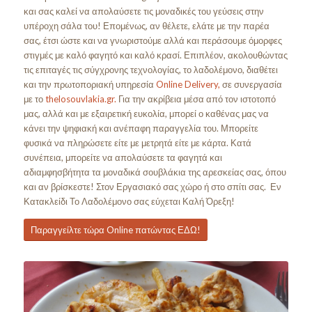
και σας καλεί να απολαύσετε τις μοναδικές του γεύσεις στην
υπέροχη σάλα του! Επομένως, αν θέλετε, ελάτε με την παρέα
σας, έτσι ώστε και να γνωριστούμε αλλά και περάσουμε όμορφες
στιγμές με καλό φαγητό και καλό κρασί. Επιπλέον, ακολουθώντας
τις επιταγές τις σύγχρονης τεχνολογίας, το λαδολέμονο, διαθέτει
και την πρωτοποριακή υπηρεσία
Online Delivery,
σε συνεργασία
με το
thelosouvlakia.gr.
Για την ακρίβεια μέσα από τον ιστοτοπό
μας, αλλά και με εξαιρετική ευκολία, μπορεί ο καθένας μας να
κάνει την ψηφιακή και ανέπαφη παραγγελία του. Μπορείτε
φυσικά να πληρώσετε είτε με μετρητά είτε με κάρτα. Κατά
συνέπεια, μπορείτε να απολαύσετε τα φαγητά και
αδιαμφησβήτητα τα μοναδικά σουβλάκια της αρεσκείας σας, όπου
και αν βρίσκεστε! Στον Εργασιακό σας χώρο ή στο σπίτι σας. Εν
Κατακλείδι Το Λαδολέμονο σας εύχεται Καλή Όρεξη!
Παραγγείλτε τώρα Online πατώντας ΕΔΩ!