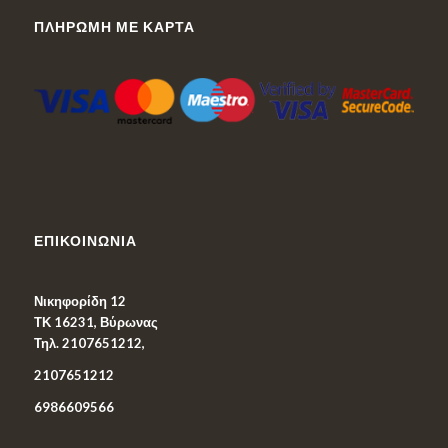
ΠΛΗΡΩΜΉ ΜΕ ΚΆΡΤΑ
ΕΠΙΚΟΙΝΩΝΊΑ
Νικηφορίδη 12
ΤΚ 16231, Βύρωνας
Τηλ. 2107651212,
2107651212
6986609566