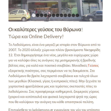
1
2
3
4
5
6
7
8
9
10
11
12
Οι καλύτερες γεύσεις του Βύρωνα!
Τώρα και Online Delivery!
Το Λαδολέμονο, είναι ένα μαγαζί με ιστορία στον Βύρωνα από το
2007. Το 2020 άλλαξε χώρο και πλέον βρισκόμαστε Νικηφορίδη
12. Έτσι δημιουργήσαμε ένα νέος, μεγάλο και ευρύχωρος χώρο
για να καλύψει όλες τις ανάγκες της μεσημεριανής ή βραδινής
βόλτας σας, για καλό και ποιοτικό σουβλάκι. Μοναδικές
Γεύσεις
εξαιρετικής ποιότητας, σας περιμένουν να τις δοκιμάσετε. Στο
Λαδολέμονο θα βρείτε λαχταριστά σουβλάκια και τυλιχτά όλων
των μεγεθών (Κλασικά, γίγας ή κυπριακές πίτες). Μην ξεχνάτε τα
χορταστικά φρατζολάκια μας και τεράστιες σκεπαστές πίτες το
λαδολέμονου. Σας προσφέρουμε καθημερινά, ζουμερούς γύρους
(χοιρινό και κοτόπουλο) και φυσικά λαχταριστά ψητά της ώρας
που θα καλύψουν την ανάγκη του κάθε απαιτητικού πελάτη.
Επιπρόσθετα το ladolemono.gr εγκαινίασε τον νέο του ιστότοπο