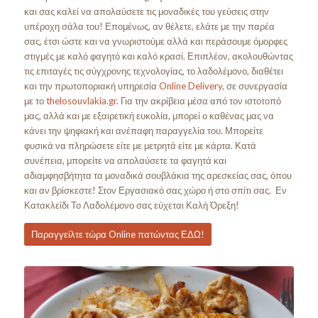
και σας καλεί να απολαύσετε τις μοναδικές του γεύσεις στην
υπέροχη σάλα του! Επομένως, αν θέλετε, ελάτε με την παρέα
σας, έτσι ώστε και να γνωριστούμε αλλά και περάσουμε όμορφες
στιγμές με καλό φαγητό και καλό κρασί. Επιπλέον, ακολουθώντας
τις επιταγές τις σύγχρονης τεχνολογίας, το λαδολέμονο, διαθέτει
και την πρωτοποριακή υπηρεσία
Online Delivery,
σε συνεργασία
με το
thelosouvlakia.gr.
Για την ακρίβεια μέσα από τον ιστοτοπό
μας, αλλά και με εξαιρετική ευκολία, μπορεί ο καθένας μας να
κάνει την ψηφιακή και ανέπαφη παραγγελία του. Μπορείτε
φυσικά να πληρώσετε είτε με μετρητά είτε με κάρτα. Κατά
συνέπεια, μπορείτε να απολαύσετε τα φαγητά και
αδιαμφησβήτητα τα μοναδικά σουβλάκια της αρεσκείας σας, όπου
και αν βρίσκεστε! Στον Εργασιακό σας χώρο ή στο σπίτι σας. Εν
Κατακλείδι Το Λαδολέμονο σας εύχεται Καλή Όρεξη!
Παραγγείλτε τώρα Online πατώντας ΕΔΩ!