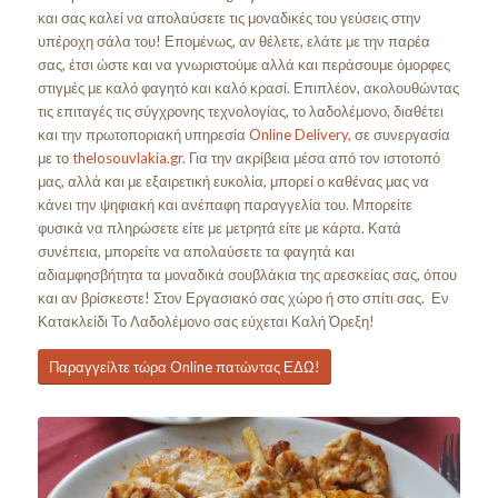
και σας καλεί να απολαύσετε τις μοναδικές του γεύσεις στην
υπέροχη σάλα του! Επομένως, αν θέλετε, ελάτε με την παρέα
σας, έτσι ώστε και να γνωριστούμε αλλά και περάσουμε όμορφες
στιγμές με καλό φαγητό και καλό κρασί. Επιπλέον, ακολουθώντας
τις επιταγές τις σύγχρονης τεχνολογίας, το λαδολέμονο, διαθέτει
και την πρωτοποριακή υπηρεσία
Online Delivery,
σε συνεργασία
με το
thelosouvlakia.gr.
Για την ακρίβεια μέσα από τον ιστοτοπό
μας, αλλά και με εξαιρετική ευκολία, μπορεί ο καθένας μας να
κάνει την ψηφιακή και ανέπαφη παραγγελία του. Μπορείτε
φυσικά να πληρώσετε είτε με μετρητά είτε με κάρτα. Κατά
συνέπεια, μπορείτε να απολαύσετε τα φαγητά και
αδιαμφησβήτητα τα μοναδικά σουβλάκια της αρεσκείας σας, όπου
και αν βρίσκεστε! Στον Εργασιακό σας χώρο ή στο σπίτι σας. Εν
Κατακλείδι Το Λαδολέμονο σας εύχεται Καλή Όρεξη!
Παραγγείλτε τώρα Online πατώντας ΕΔΩ!