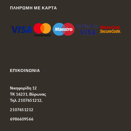
ΠΛΗΡΩΜΉ ΜΕ ΚΆΡΤΑ
ΕΠΙΚΟΙΝΩΝΊΑ
Νικηφορίδη 12
ΤΚ 16231, Βύρωνας
Τηλ. 2107651212,
2107651212
6986609566