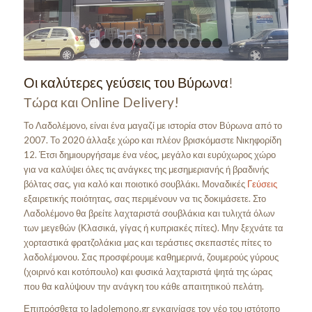
1
2
3
4
5
6
7
8
9
10
11
12
Οι καλύτερες γεύσεις του Βύρωνα!
Τώρα και Online Delivery!
Το Λαδολέμονο, είναι ένα μαγαζί με ιστορία στον Βύρωνα από το
2007. Το 2020 άλλαξε χώρο και πλέον βρισκόμαστε Νικηφορίδη
12. Έτσι δημιουργήσαμε ένα νέος, μεγάλο και ευρύχωρος χώρο
για να καλύψει όλες τις ανάγκες της μεσημεριανής ή βραδινής
βόλτας σας, για καλό και ποιοτικό σουβλάκι. Μοναδικές
Γεύσεις
εξαιρετικής ποιότητας, σας περιμένουν να τις δοκιμάσετε. Στο
Λαδολέμονο θα βρείτε λαχταριστά σουβλάκια και τυλιχτά όλων
των μεγεθών (Κλασικά, γίγας ή κυπριακές πίτες). Μην ξεχνάτε τα
χορταστικά φρατζολάκια μας και τεράστιες σκεπαστές πίτες το
λαδολέμονου. Σας προσφέρουμε καθημερινά, ζουμερούς γύρους
(χοιρινό και κοτόπουλο) και φυσικά λαχταριστά ψητά της ώρας
που θα καλύψουν την ανάγκη του κάθε απαιτητικού πελάτη.
Επιπρόσθετα το ladolemono.gr εγκαινίασε τον νέο του ιστότοπο