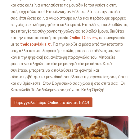
και σας καλεί να απολαύσετε τις μοναδικές του γεύσεις στην
υπέροχη σάλα του! Επομένως, αν θέλετε, ελάτε με την παρέα
σας, έτσι ώστε και να γνωριστούμε αλλά και περάσουμε όμορφες
στιγμές με καλό φαγητό και καλό κρασί. Επιπλέον, ακολουθώντας
τις επιταγές τις σύγχρονης τεχνολογίας, το λαδολέμονο, διαθέτει
και την πρωτοποριακή υπηρεσία
Online Delivery,
σε συνεργασία
με το
thelosouvlakia.gr.
Για την ακρίβεια μέσα από τον ιστοτοπό
μας, αλλά και με εξαιρετική ευκολία, μπορεί ο καθένας μας να
κάνει την ψηφιακή και ανέπαφη παραγγελία του. Μπορείτε
φυσικά να πληρώσετε είτε με μετρητά είτε με κάρτα. Κατά
συνέπεια, μπορείτε να απολαύσετε τα φαγητά και
αδιαμφησβήτητα τα μοναδικά σουβλάκια της αρεσκείας σας, όπου
και αν βρίσκεστε! Στον Εργασιακό σας χώρο ή στο σπίτι σας. Εν
Κατακλείδι Το Λαδολέμονο σας εύχεται Καλή Όρεξη!
Παραγγείλτε τώρα Online πατώντας ΕΔΩ!