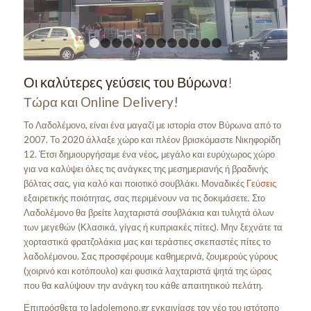
1
2
3
4
5
6
7
8
9
10
11
12
Οι καλύτερες γεύσεις του Βύρωνα!
Τώρα και Online Delivery!
Το Λαδολέμονο, είναι ένα μαγαζί με ιστορία στον Βύρωνα από το
2007. Το 2020 άλλαξε χώρο και πλέον βρισκόμαστε Νικηφορίδη
12. Έτσι δημιουργήσαμε ένα νέος, μεγάλο και ευρύχωρος χώρο
για να καλύψει όλες τις ανάγκες της μεσημεριανής ή βραδινής
βόλτας σας, για καλό και ποιοτικό σουβλάκι. Μοναδικές
Γεύσεις
εξαιρετικής ποιότητας, σας περιμένουν να τις δοκιμάσετε. Στο
Λαδολέμονο θα βρείτε λαχταριστά σουβλάκια και τυλιχτά όλων
των μεγεθών (Κλασικά, γίγας ή κυπριακές πίτες). Μην ξεχνάτε τα
χορταστικά φρατζολάκια μας και τεράστιες σκεπαστές πίτες το
λαδολέμονου. Σας προσφέρουμε καθημερινά, ζουμερούς γύρους
(χοιρινό και κοτόπουλο) και φυσικά λαχταριστά ψητά της ώρας
που θα καλύψουν την ανάγκη του κάθε απαιτητικού πελάτη.
Επιπρόσθετα το ladolemono.gr εγκαινίασε τον νέο του ιστότοπο