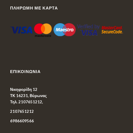
ΠΛΗΡΩΜΉ ΜΕ ΚΆΡΤΑ
ΕΠΙΚΟΙΝΩΝΊΑ
Νικηφορίδη 12
ΤΚ 16231, Βύρωνας
Τηλ. 2107651212,
2107651212
6986609566