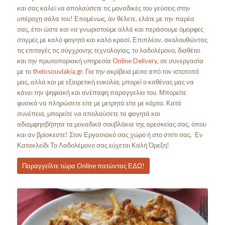
και σας καλεί να απολαύσετε τις μοναδικές του γεύσεις στην
υπέροχη σάλα του! Επομένως, αν θέλετε, ελάτε με την παρέα
σας, έτσι ώστε και να γνωριστούμε αλλά και περάσουμε όμορφες
στιγμές με καλό φαγητό και καλό κρασί. Επιπλέον, ακολουθώντας
τις επιταγές τις σύγχρονης τεχνολογίας, το λαδολέμονο, διαθέτει
και την πρωτοποριακή υπηρεσία
Online Delivery,
σε συνεργασία
με το
thelosouvlakia.gr.
Για την ακρίβεια μέσα από τον ιστοτοπό
μας, αλλά και με εξαιρετική ευκολία, μπορεί ο καθένας μας να
κάνει την ψηφιακή και ανέπαφη παραγγελία του. Μπορείτε
φυσικά να πληρώσετε είτε με μετρητά είτε με κάρτα. Κατά
συνέπεια, μπορείτε να απολαύσετε τα φαγητά και
αδιαμφησβήτητα τα μοναδικά σουβλάκια της αρεσκείας σας, όπου
και αν βρίσκεστε! Στον Εργασιακό σας χώρο ή στο σπίτι σας. Εν
Κατακλείδι Το Λαδολέμονο σας εύχεται Καλή Όρεξη!
Παραγγείλτε τώρα Online πατώντας ΕΔΩ!