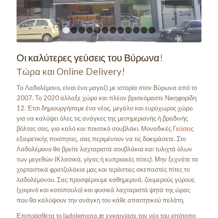
1
2
3
4
5
6
7
8
9
10
11
12
Οι καλύτερες γεύσεις του Βύρωνα!
Τώρα και Online Delivery!
Το Λαδολέμονο, είναι ένα μαγαζί με ιστορία στον Βύρωνα από το
2007. Το 2020 άλλαξε χώρο και πλέον βρισκόμαστε Νικηφορίδη
12. Έτσι δημιουργήσαμε ένα νέος, μεγάλο και ευρύχωρος χώρο
για να καλύψει όλες τις ανάγκες της μεσημεριανής ή βραδινής
βόλτας σας, για καλό και ποιοτικό σουβλάκι. Μοναδικές
Γεύσεις
εξαιρετικής ποιότητας, σας περιμένουν να τις δοκιμάσετε. Στο
Λαδολέμονο θα βρείτε λαχταριστά σουβλάκια και τυλιχτά όλων
των μεγεθών (Κλασικά, γίγας ή κυπριακές πίτες). Μην ξεχνάτε τα
χορταστικά φρατζολάκια μας και τεράστιες σκεπαστές πίτες το
λαδολέμονου. Σας προσφέρουμε καθημερινά, ζουμερούς γύρους
(χοιρινό και κοτόπουλο) και φυσικά λαχταριστά ψητά της ώρας
που θα καλύψουν την ανάγκη του κάθε απαιτητικού πελάτη.
Επιπρόσθετα το ladolemono.gr εγκαινίασε τον νέο του ιστότοπο