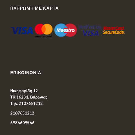
ΠΛΗΡΩΜΉ ΜΕ ΚΆΡΤΑ
ΕΠΙΚΟΙΝΩΝΊΑ
Νικηφορίδη 12
ΤΚ 16231, Βύρωνας
Τηλ. 2107651212,
2107651212
6986609566