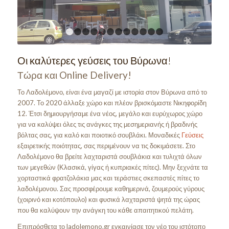
1
2
3
4
5
6
7
8
9
10
11
12
Οι καλύτερες γεύσεις του Βύρωνα!
Τώρα και Online Delivery!
Το Λαδολέμονο, είναι ένα μαγαζί με ιστορία στον Βύρωνα από το
2007. Το 2020 άλλαξε χώρο και πλέον βρισκόμαστε Νικηφορίδη
12. Έτσι δημιουργήσαμε ένα νέος, μεγάλο και ευρύχωρος χώρο
για να καλύψει όλες τις ανάγκες της μεσημεριανής ή βραδινής
βόλτας σας, για καλό και ποιοτικό σουβλάκι. Μοναδικές
Γεύσεις
εξαιρετικής ποιότητας, σας περιμένουν να τις δοκιμάσετε. Στο
Λαδολέμονο θα βρείτε λαχταριστά σουβλάκια και τυλιχτά όλων
των μεγεθών (Κλασικά, γίγας ή κυπριακές πίτες). Μην ξεχνάτε τα
χορταστικά φρατζολάκια μας και τεράστιες σκεπαστές πίτες το
λαδολέμονου. Σας προσφέρουμε καθημερινά, ζουμερούς γύρους
(χοιρινό και κοτόπουλο) και φυσικά λαχταριστά ψητά της ώρας
που θα καλύψουν την ανάγκη του κάθε απαιτητικού πελάτη.
Επιπρόσθετα το ladolemono.gr εγκαινίασε τον νέο του ιστότοπο