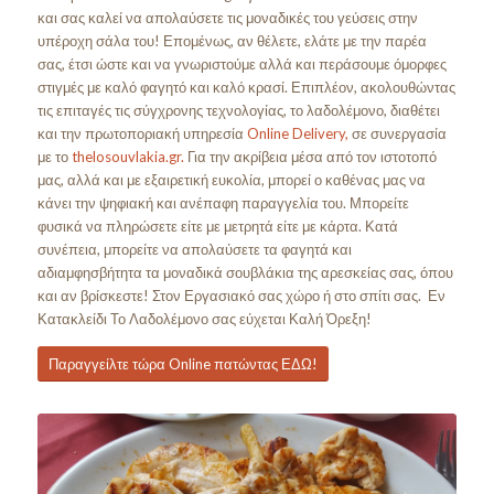
και σας καλεί να απολαύσετε τις μοναδικές του γεύσεις στην
υπέροχη σάλα του! Επομένως, αν θέλετε, ελάτε με την παρέα
σας, έτσι ώστε και να γνωριστούμε αλλά και περάσουμε όμορφες
στιγμές με καλό φαγητό και καλό κρασί. Επιπλέον, ακολουθώντας
τις επιταγές τις σύγχρονης τεχνολογίας, το λαδολέμονο, διαθέτει
και την πρωτοποριακή υπηρεσία
Online Delivery,
σε συνεργασία
με το
thelosouvlakia.gr.
Για την ακρίβεια μέσα από τον ιστοτοπό
μας, αλλά και με εξαιρετική ευκολία, μπορεί ο καθένας μας να
κάνει την ψηφιακή και ανέπαφη παραγγελία του. Μπορείτε
φυσικά να πληρώσετε είτε με μετρητά είτε με κάρτα. Κατά
συνέπεια, μπορείτε να απολαύσετε τα φαγητά και
αδιαμφησβήτητα τα μοναδικά σουβλάκια της αρεσκείας σας, όπου
και αν βρίσκεστε! Στον Εργασιακό σας χώρο ή στο σπίτι σας. Εν
Κατακλείδι Το Λαδολέμονο σας εύχεται Καλή Όρεξη!
Παραγγείλτε τώρα Online πατώντας ΕΔΩ!