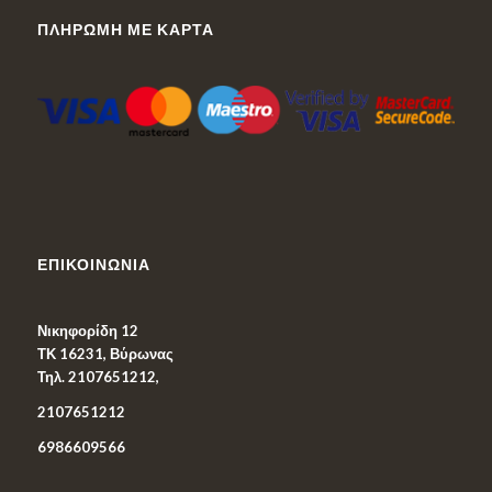
ΠΛΗΡΩΜΉ ΜΕ ΚΆΡΤΑ
ΕΠΙΚΟΙΝΩΝΊΑ
Νικηφορίδη 12
ΤΚ 16231, Βύρωνας
Τηλ. 2107651212,
2107651212
6986609566